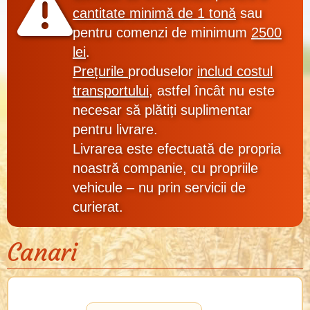
cantitate
minimă
de 1 tonă
sau
pentru
comenzi de minimum
2500
lei
.
Prețurile
produselor
includ costul
transportului
, astfel încât nu este
necesar să plătiți suplimentar
pentru livrare.
Livrarea este efectuată de
propria
noastră companie
, cu
propriile
vehicule
–
nu prin servicii de
curierat
.
Canari