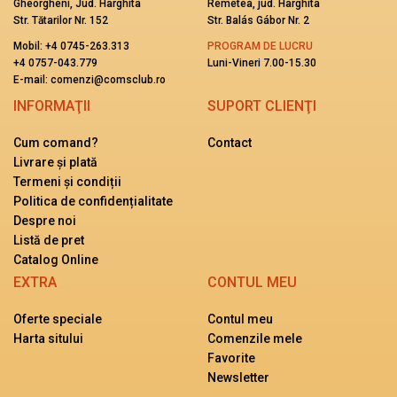
Gheorgheni, Jud. Harghita
Remetea, jud. Harghita
Str. Tătarilor Nr. 152
Str. Balás Gábor Nr. 2
Mobil:
+4 0745-263.313
PROGRAM DE LUCRU
+4 0757-043.779
Luni-Vineri 7.00-15.30
E-mail: comenzi@comsclub.ro
INFORMAŢII
SUPORT CLIENŢI
Cum comand?
Contact
Livrare și plată
Termeni și condiții
Politica de confidențialitate
Despre noi
Listă de pret
Catalog Online
EXTRA
CONTUL MEU
Oferte speciale
Contul meu
Harta sitului
Comenzile mele
Favorite
Newsletter