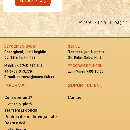
ADĂUGĂ IN COȘ
Afişare 1 - 1 din 1 (1 pagini)
DEPOZIT EN-GROS
SEDIUL
Gheorgheni, Jud. Harghita
Remetea, jud. Harghita
Str. Tătarilor Nr. 152
Str. Balás Gábor Nr. 2
Mobil:
+4 0745-263.313
PROGRAM DE LUCRU
+4 0757-043.779
Luni-Vineri 7.00-15.30
E-mail: comenzi@comsclub.ro
INFORMAŢII
SUPORT CLIENŢI
Cum comand?
Contact
Livrare și plată
Termeni și condiții
Politica de confidențialitate
Despre noi
Listă de pret