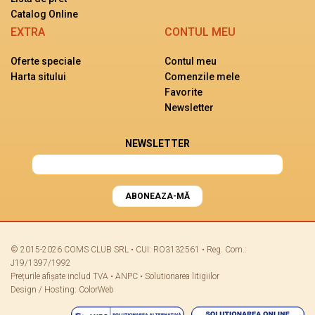
Catalog Online
EXTRA
CONTUL MEU
Oferte speciale
Contul meu
Harta sitului
Comenzile mele
Favorite
Newsletter
NEWSLETTER
ABONEAZA-MĂ
© 2015-2026 COMS CLUB SRL • CUI: RO3132561 • Reg. Com.:
J19/1397/1992
Prețurile afișate includ TVA •
ANPC
•
Solutionarea litigiilor
Design / Hosting:
ColorWeb