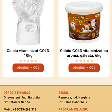
Calciu vitaminizat GOLD
Calciu GOLD vitaminizat cu
10kg
aromă, găleată, 6kg
ADĂUGĂ IN COȘ
ADĂUGĂ IN COȘ
DEPOZIT EN-GROS
SEDIUL
Gheorgheni, Jud. Harghita
Remetea, jud. Harghita
Str. Tătarilor Nr. 152
Str. Balás Gábor Nr. 2
Mobil:
+4 0745-263.313
PROGRAM DE LUCRU