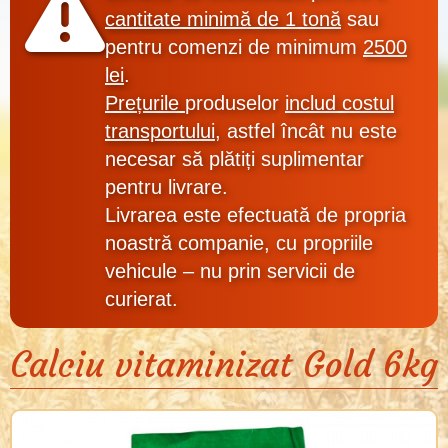
cantitate
minimă
de 1 tonă
sau
pentru
comenzi de minimum
2500
lei
.
Prețurile
produselor
includ costul
transportului
, astfel încât nu este
necesar să plătiți suplimentar
pentru livrare.
Livrarea este efectuată de
propria
noastră companie
, cu
propriile
vehicule
–
nu prin servicii de
curierat
.
Calciu vitaminizat Gold 6kg